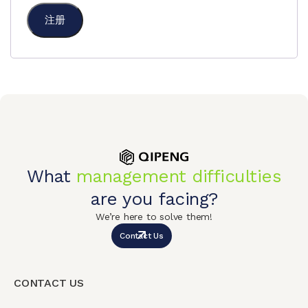
注册
What
management difficulties
are you facing?
We’re here to solve them!
Contact Us
CONTACT US